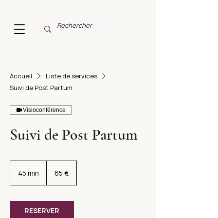
Accueil
Liste de services
Suivi de Post Partum
Visioconférence
Suivi de Post Partum
65
euros
45 min
4
65 €
5
m
i
n
RESERVER