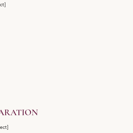
ct]
ARATION
ject]