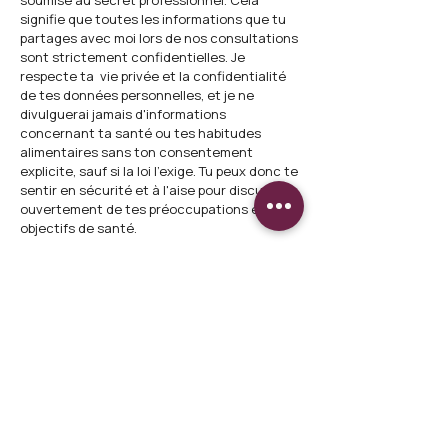
soumise au secret professionnel. Cela
signifie que toutes les informations que tu
partages avec moi lors de nos consultations
sont strictement confidentielles. Je
respecte ta vie privée et la confidentialité
de tes données personnelles, et je ne
divulguerai jamais d'informations
concernant ta santé ou tes habitudes
alimentaires sans ton consentement
explicite, sauf si la loi l'exige. Tu peux donc te
sentir en sécurité et à l'aise pour discuter
ouvertement de tes préoccupations et
objectifs de santé.
Qui peut consulter ?
Suite à nombreuses formations sur la santé
hormonale des femmes, je ne prends
actuellement uniquement en charge les
patientes souffrant des pathologies
détaillées dans l'onglet "
mes
accompagnements
".
Quels types de services offres-tu en tant
que diététicienne ?