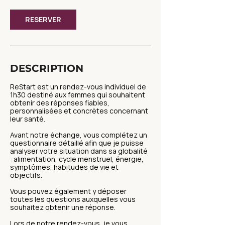
m
i
RESERVER
n
DESCRIPTION
ReStart est un rendez-vous individuel de
1h30 destiné aux femmes qui souhaitent
obtenir des réponses fiables,
personnalisées et concrètes concernant
leur santé.
Avant notre échange, vous complétez un
questionnaire détaillé afin que je puisse
analyser votre situation dans sa globalité
: alimentation, cycle menstruel, énergie,
symptômes, habitudes de vie et
objectifs.
Vous pouvez également y déposer
toutes les questions auxquelles vous
souhaitez obtenir une réponse.
Lors de notre rendez-vous, je vous