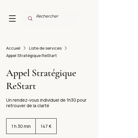
Accueil
Liste de services
Appel Stratégique ReStart
Appel Stratégique
ReStart
Un rendez-vous individuel de 1h30 pour
retrouver de la clarté
147
euros
1 h 30 min
1
147 €
3
0